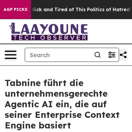
le Are Sick and Tired of This Politics of Hatred”
The S
AGP PICKS
Tabnine führt die
unternehmensgerechte
Agentic AI ein, die auf
seiner Enterprise Context
Engine basiert