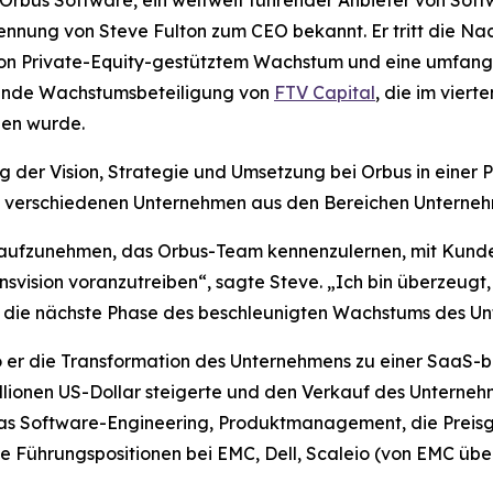
us Software, ein weltweit führender Anbieter von Softw
nnung von Steve Fulton zum CEO bekannt. Er tritt die Na
n Private-Equity-gestütztem Wachstum und eine umfangr
tende Wachstumsbeteiligung von
FTV Capital
, die im vier
en wurde.
ung der Vision, Strategie und Umsetzung bei Orbus in einer 
ei verschiedenen Unternehmen aus den Bereichen Unterneh
it aufzunehmen, das Orbus-Team kennenzulernen, mit Kunde
vision voranzutreiben“, sagte Steve. „Ich bin überzeugt,
r die nächste Phase des beschleunigten Wachstums des U
 er die Transformation des Unternehmens zu einer SaaS-bas
lionen US-Dollar steigerte und den Verkauf des Unternehm
 das Software-Engineering, Produktmanagement, die Preis
 Führungspositionen bei EMC, Dell, Scaleio (von EMC ü