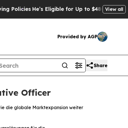
icies
He’s Eligible for Up to $480,000 After Bei
View all
Provided by AGP
Share
tive Officer
wie die globale Marktexpansion weiter