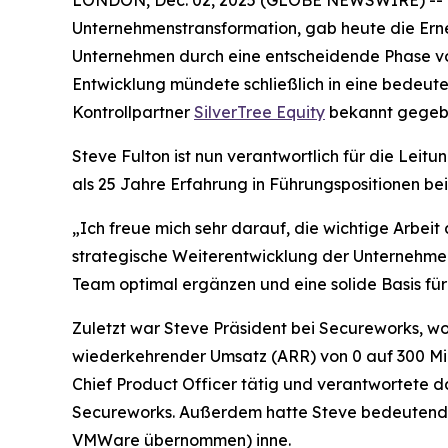
LONDON, Dec. 02, 2025 (GLOBE NEWSWIRE) -- Orb
Unternehmenstransformation, gab heute die Erne
Unternehmen durch eine entscheidende Phase vo
Entwicklung mündete schließlich in eine bedeu
Kontrollpartner
SilverTree Equity
bekannt gegeb
Steve Fulton ist nun verantwortlich für die Leit
als 25 Jahre Erfahrung in Führungspositionen b
„Ich freue mich sehr darauf, die wichtige Arbe
strategische Weiterentwicklung der Unternehmens
Team optimal ergänzen und eine solide Basis fü
Zuletzt war Steve Präsident bei Secureworks, wo
wiederkehrender Umsatz (ARR) von 0 auf 300 Mil
Chief Product Officer tätig und verantwortete
Secureworks. Außerdem hatte Steve bedeutende
VMWare übernommen) inne.