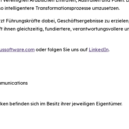
n Vereinigten Arabischen Emiraten, Australien und Polen.
so intelligentere Transformationsprozesse umzusetzen.
tzt Führungskräfte dabei, Geschäftsergebnisse zu erzielen
lft ihnen gleichzeitig, fundiertere, verantwortungsvoller
ussoftware.com
oder folgen Sie uns auf
LinkedIn
.
ommunications
 befinden sich im Besitz ihrer jeweiligen Eigentümer.