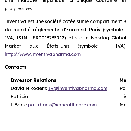
une maladie hépatique chronique courante et
progressive.
Inventiva est une société cotée sur le compartiment B
du marché réglementé d'Euronext Paris (symbole :
IVA, ISIN : FR0013233012) et sur le Nasdaq Global
Market aux États-Unis (symbole : IVA).
http://www.inventivapharma.com
Contacts
Investor Relations
Medi
David Nikodem:
IR@inventivapharma.com
Pasc
Patricia
T
L.Bank:
patti.bank@icrhealthcare.com
Mont