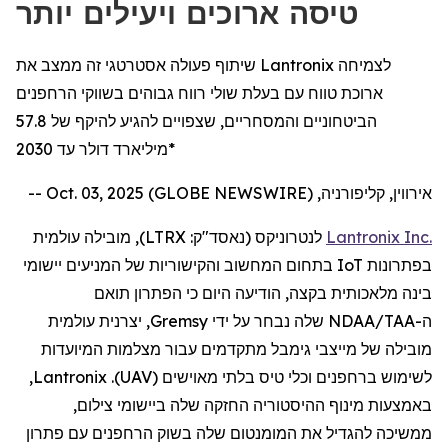
טיסה ארוכים ויעילים יותר
שיתוף פעולה אסטרטגי זה ממצב את Lantronix לצמיחה
ארוכת טווח עם בעלת שולי רווח גבוהים בשווקי הרחפנים
הביטחוניים והמסחריים, שצפויים להגיע להיקף של 57.8
מיליארד דולר עד 2030*
אירווין, קליפורניה, Oct. 03, 2025 (GLOBE NEWSWIRE) --
Inc.
Lantronix
לנטרוניקס
(נאסד"ק:
LTRX
), מובילה עולמית
בפתרונות
IoT
בתחום המחשוב והקישוריות של המניעים יישומי
בינה מלאכותית בקצה,
הודיעה
היום
כי
ה
פתרון תואם
ה
-
NDAA/TAA
שלה
נבחר על ידי
Gremsy
, יצרנית עולמית
מובילה של מייצבי
גימבל
מתקדמים
עבור
מצלמות
המיועדות
לשימוש
ב
רחפנים
וכלי טיס בלתי מאוישים (
UAV
).
Lantronix
,
באמצעות
מינוף ההיסטוריה החזקה שלה ביישומי
צילום
,
ממשיכה
להגדיל
את המומנטום שלה בשוק
הרחפנים
עם פתרון