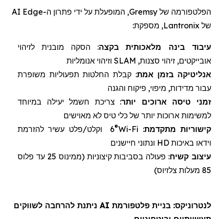
הפלטפורמה של
Gremsy
, המופעלת על ידי פתרון ה-
Edge
AI
של
Lantronix
, מספקת:
עיבוד בינה מלאכותית
ב
קצה
: הסקה מובנית לזיהוי
אובייקטים, זיהוי סצנות,
SLAM
וזיהוי אנומליות
אנליטיקה
בזמן אמת
: קבלת החלטות תפעוליות משופרת
עבור מדידות, מיפוי, פיקוח והגנה
זמני טיסה
ארוכים יותר
: צריכת חשמל יעילה במיוחד
למשימות ארוכות יותר של
כלי טיס לא מאוישים
®
קישוריות מתקדמת
:
Wi-Fi
6
וקלט/פלט עשיר להזרמת
וידאו באיכות
HD
ונתוני חיישנים
עיצוב
קשיח
: פעולה בסביבות קיצוניות (
ממינוס 25 עד פלוס
85 מעלות צלזיוס)
לנטרוניקס
: בניית פלטפורמת AI ניתנת להרחבה לשווקים
תעשייתיים וביטחוניים