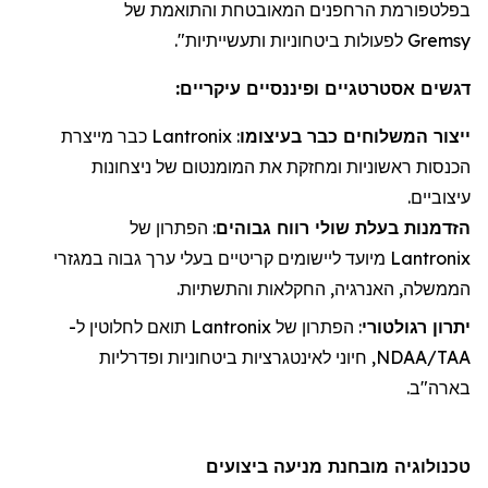
בפלטפורמת
הרחפנים
המאובטחת והתואמת של
Gremsy
לפעולות ביטחוניות ותעשייתיות".
דגשים אסטרטגיים ופיננסיים עיקריים:
ייצור
ה
משלוחי
ם כבר בעיצומו
:
Lantronix
כבר מייצרת
הכנסות ראשוניות ו
מחזקת את
המומנטום של ניצחונות
עיצוביים.
הזדמנות בעלת שולי רווח גבוהים
: הפתרון של
Lantronix
מיועד ליישומים קריטיים בעלי ערך גבוה במגזרי
הממשלה, האנרגיה, החקלאות והתשתיות.
יתרון רגולטורי
: הפתרון של
Lantronix
תואם לחלוטין ל-
NDAA/TAA, חיוני לאינטגרציות ביטחוניות ופדרליות
בארה"ב.
טכנולוגיה מובחנת מניעה ביצועים