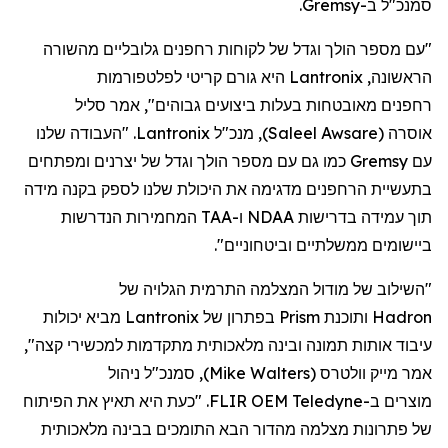
סמנכ"ל
ב-
Gremsy
.
"עם מספר הולך וגדל של לקוחות
רחפנים
גלובליים מהשורה
הראשונה,
Lantronix
היא גורם קריטי לפלטפורמות
רחפנים
מאובטחות בעלות ביצועים גבוהים", אמר סליל
אוסרה
(
Saleel Awsare
)
, מנכ"ל
Lantronix
. "העבודה שלנו
עם
Gremsy
כמו גם עם מספר הולך וגדל של יצרנים ומפתחים
בתעשיית
הרחפנים
מדגימה את היכולת שלנו לספק בקנה מידה
תוך עמידה בדרישות NDAA ו-TAA המחמירות הנדרשות
ביישומים ממשלתיים וביטחוניים".
"השילוב של מודול המצלמה התרמית הגלויה של
Hadron
ותוכנת
Prism
בפתרון של
Lantronix
מביא יכולות
עיבוד אותות תמונה ובינה מלאכותית מתקדמות למכשירי קצה",
אמר מייק
וולטרס
(
Mike Walters
)
, סמנכ"ל ניהול
מוצר
ים
ב-
Teledyne
FLIR OEM. "כעת היא תאיץ את הפיתוח
של פתרונות מצלמה מהדור הבא התומכים בבינה מלאכותית