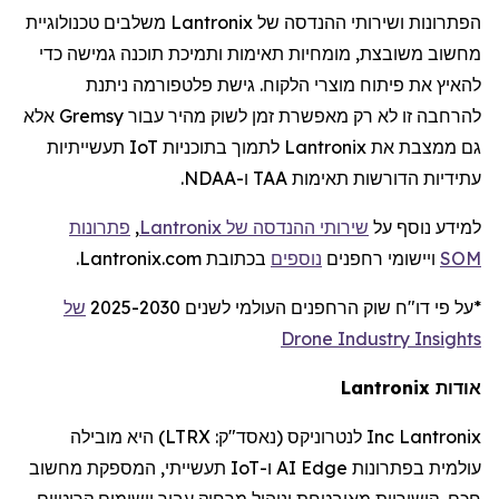
הפתרונות ושירותי ההנדסה של
Lantronix
משלבים טכנולוגיית
מחשוב משובצת, מומחיות תאימות ותמיכת תוכנה גמישה כדי
להאיץ את פיתוח מוצרי הלקוח. גישת פלטפורמה ניתנת
להרחבה זו לא רק מאפשרת זמן לשוק מהיר עבור
Gremsy
אלא
גם ממצבת את
Lantronix
לתמוך בתוכניות
IoT
תעשייתיות
עתידיות הדורשות תאימות TAA ו-NDAA.
למידע נוסף על
שירותי ההנדסה של
Lantronix
,
פתרונות
SOM
ויישומי
רחפנים
נוספים
בכתובת Lantronix.com.
*על פי דו
"
ח שוק
הרחפנים
העולמי לשנים 2025-2030
של
Drone Industry Insights
אודות
Lantronix
Lantronix
Inc
לנטרוניקס
(נאסד"ק:
LTRX
) היא מובילה
עולמית בפתרונות
Edge
AI
ו-
IoT
תעשייתי, המספקת מחשוב
חכם, קישוריות מאובטחת וניהול מרחוק עבור יישומים קריטיים