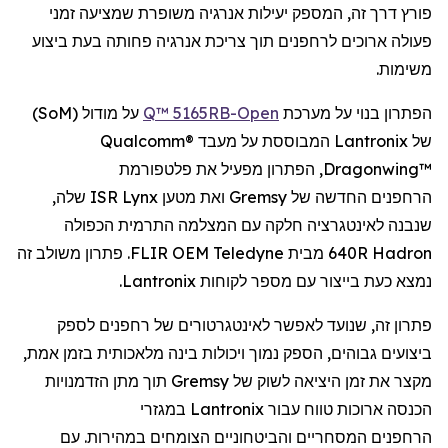
פורץ דרך זה, המספק יעילות אנרגיה משופרת
שמציעה
זמני
פעולה ארוכים
ל
רחפנים
תוך צריכת אנרגיה פחותה בעת
ביצוע
משימות.
הפתרון בנוי על מערכת
Open
-Q™ 5165RB
על מודול (
SoM
)
של
Lantronix
המבוססת על מעבד
Qualcomm®
Dragonwing™
, הפתרון מפעיל את פלטפורמת
הרחפנים
החדשה של
Gremsy
ואת מטען
Lynx
ISR שלה,
שנבנה לאינטגרציה חלקה עם המצלמה התרמית הכפולה
Hadron
640R מבית
Teledyne
FLIR OEM. פתרון משולב זה
נמצא כעת בייצור עם מספר לקוחות
Lantronix
.
פתרון זה, שנועד לאפשר
לאינטגרטורים
של
רחפנים
לספק
ביצועים גבוהים, הספק נמוך ויכולות בינה מלאכותית בזמן אמת,
מקצר את זמן היציאה לשוק של
Gremsy
תוך מתן הזדמנויות
הכנסה ארוכות טווח עבור
Lantronix
במגזרי
הרחפנים
המסחריים והביטחוניים הצומחים במהירות. עם