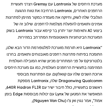
מערכת היחסים של
Lantronix
עם
Gremsy
ויצרני תעשיית
הרחפנים
האחרים,
Lantronix
הרחיבה את טווח ההגעה
הגלובלי שלה לשוק, וחיזקה את מעמדה כמקור מהימן לפתרונות
אמינים ותואמים להפעלת מצלמות
לרחפנים
. שילוב זה של
ביצועי AI ותאימות יוצר יתרון בר קיימא עבור
Lantronix
בשוק
המערכות הביטחוניות והאוטונומיות המתרחב במהירות.
"
Lantronix
היא תורמת מוערכת לפלטפורמת הדור הבא שלנו,
התומכת בפיתוח פתרונות
רחפנים
מאובטחים ותואמים. בחרנו
בלנטרוניקס
על פני המתחרים מכיוון שהיא המובילה העולמית
המהימנה בתעשיית
הרחפנים
העולמית, כמו גם מערכת היחסים
ארוכת השנים שלה עם
קוואלקום
. עם הפתרונות מבוססי
Qualcomm
Dragonwing
שלה,
Lantronix
מספקת
ראשונים בתעשייה, כולל חיבור ישיר עם FLIR
Hadron
640R,
המאפשר את המטען של
Lynx
עם יכולות מבוססות
Edge
בזמן
אמת", אמר
נגוין
ואן
צ'ו
(
Nguyen Van Chu
)
,