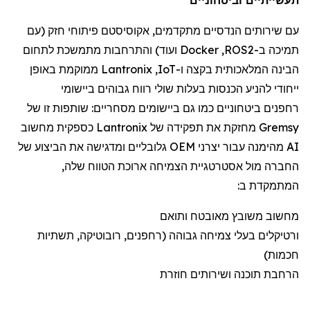
עם שירותי
ם הנדסיים מתקדמים
,
אקוסיסטם
פיתוח
י
חזק (
עם
תמיכה
ב-
ROS2
,
Docker
ועוד) והתרחבות מתמשכת לתחום
הבינה המלאכותית
בקצה
ו-
IoT
,
Lantronix
ממוקמת
באופן
ייחודי להניע הכנסות בעלות שולי רווח גבוהים ביישומי
רחפנים
ביטחוניים
כמו גם
ביישומי
ם
מסחריים:
שותפות זו של
Gremsy
מחזקת את תפקידה של
Lantronix
כספקית מחשוב
AI מהימנה עבור יצרני OEM גלובליים ומדגישה את הביצוע של
החברה מול אסטרטגיית הצמיחה ארוכת הטווח שלה,
המתמקדת ב:
מחשוב משובץ מאובטח ותואם
ורטיקלים
בעלי צמיחה גבוהה (
רחפנים
, רובוטיקה, תשתיות
חכמות)
הרחבת תוכנה ושירותים חוזרת