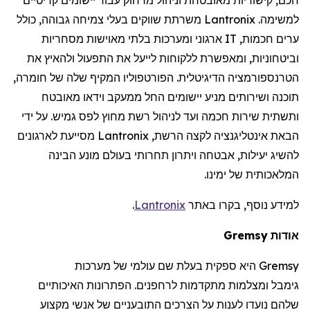
למשימה.
Lantronix
משרתת שווקים בעלי צמיחה גבוהה, כולל
ערים חכמות,
IT
ארגוני ומערכות בלתי מאוישות מסחריות
וביטחוניות, ומאפשרת ללקוחות לייעל את התפעול ולהאיץ את
הטרנספורמציה הדיגיטלית. הפורטפוליו המקיף שלה של חומרה,
תוכנה ושירותים מניע יישומים החל ממעקב וידאו מאובטח
ותשתית שירות חכמה ועד לניהול רשת מחוץ לפס גמיש. על ידי
הבאת אינטליגנציה לקצה הרשת,
Lantronix
מסייעת לארגונים
להשיג יעילות, אבטחה ויתרון תחרותי בעולם מונע הבינה
המלאכותית של ימינו.
למידע נוסף, בקרו באתר
Lantronix
.
אודות
Gremsy
Gremsy
היא ספקית בעלת שם עולמי של מערכות
גימבל
ומצלמות מתקדמות
לרחפנים
. הפתרונות האיכותיים
שלהם נועדו לענות על הצרכים התובעניים של אנשי מקצוע