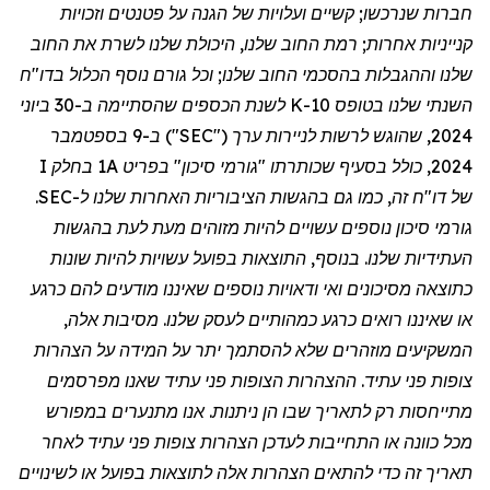
חברות שנרכשו; קשיים ועלויות של הגנה על פטנטים וזכויות
קנייניות אחרות; רמת החוב שלנו, היכולת שלנו לשרת את החוב
שלנו וההגבלות בהסכמי החוב שלנו; וכל גורם נוסף הכלול בדו
"
ח
השנתי שלנו בטופס 10-K לשנת הכספים שהסתיימה ב-30 ביוני
2024, שהוגש לרשות לניירות ערך ("SEC") ב-9 בספטמבר
2024, כולל בסעיף שכותרתו "גורמי סיכון" בפריט 1A בחלק I
של דו
"
ח זה, כמו גם בהגשות הציבוריות האחרות שלנו ל-SEC.
גורמי סיכון נוספים עשויים להיות מזוהים מעת לעת בהגשות
העתידיות שלנו. בנוסף, התוצאות בפועל עשויות להיות שונות
כתוצאה מסיכונים ואי ודאויות נוספים שאיננו מודעים להם כרגע
או שאיננו רואים כרגע כמהותיים לעסק שלנו. מסיבות אלה,
המשקיעים מוזהרים שלא להסתמך יתר על המידה על הצהרות
צופות פני עתיד. ההצהרות הצופות פני עתיד שאנו מפרסמים
מתייחסות רק לתאריך שבו הן ניתנות. אנו מתנערים במפורש
מכל כוונה או התחייבות לעדכן הצהרות צופות פני עתיד לאחר
תאריך זה כדי להתאים הצהרות אלה לתוצאות בפועל או לשינויים