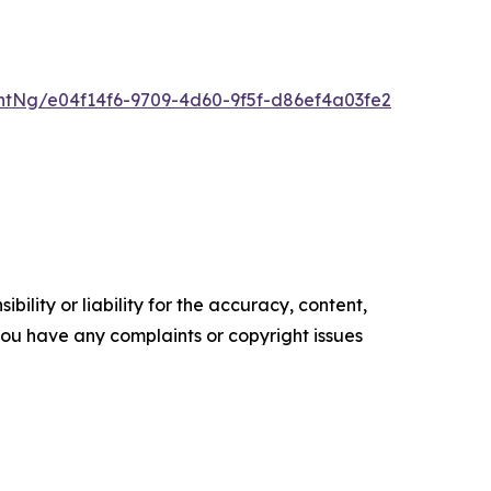
tNg/e04f14f6-9709-4d60-9f5f-d86ef4a03fe2
ility or liability for the accuracy, content,
f you have any complaints or copyright issues