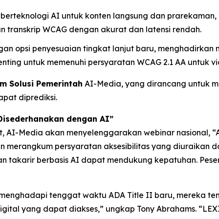
si berteknologi AI untuk konten langsung dan prarekam
 transkrip WCAG dengan akurat dan latensi rendah.
engan opsi penyesuaian tingkat lanjut baru, menghadirka
 penting untuk memenuhi persyaratan WCAG 2.1 AA untuk v
m Solusi Pemerintah
AI-Media, yang dirancang untuk me
pat diprediksi.
 Disederhanakan dengan AI”
ut, AI-Media akan menyelenggarakan webinar nasional,
“
akan merangkum persyaratan aksesibilitas yang diuraikan
an takarir berbasis AI dapat mendukung kepatuhan. Pese
menghadapi tenggat waktu ADA Title II baru, mereka te
ital yang dapat diakses,” ungkap Tony Abrahams. “LEXI 