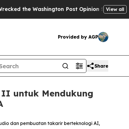
he Washington Post Opinion Section but at Least
View all
Provided by AGP
Share
e II untuk Mendukung
A
dio dan pembuatan takarir berteknologi AI,