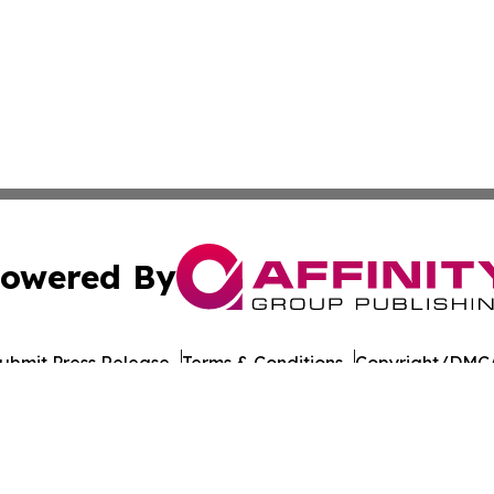
owered By
ubmit Press Release
Terms & Conditions
Copyright/DMCA
Inc. dba Affinity Group Publishing & Laayoune Tech Observ
Cookie Settings / Your Privacy Choices