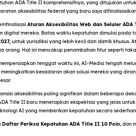
atuhan ADA Title II komprehensifnya, yang ditujukan un
ratan aksesibilitas federal yang baru saja difinalisasikan
mfinalisasi
Aturan Aksesibilitas Web dan Seluler ADA T
an digital mereka. Batas waktu kepatuhan dimulai pada 
2027,
untuk yurisdiksi yang lebih kecil dan distrik khusus. 
 orang. Hal ini mencakup penambahan fitur seperti takarir
persiapkan tenggat waktu ini, AI-Media tengah melunc
an meningkatkan kesadaran akan solusi mereka yang di
esar.
ansisi aksesibilitas paling signifikan dalam beberapa dek
ADA Title II baru menetapkan ekspektasi yang jelas untuk 
knologi AI yang memberikan kepatuhan secara sederhana
s
Daftar Periksa Kepatuhan ADA Title II 10 Poin
, dan 